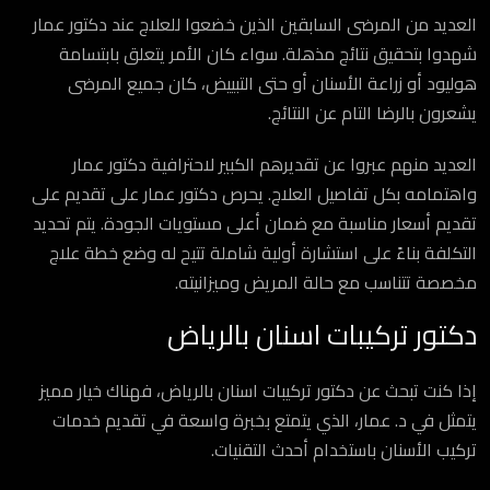
العديد من المرضى السابقين الذين خضعوا للعلاج عند دكتور عمار
شهدوا بتحقيق نتائج مذهلة. سواء كان الأمر يتعلق بابتسامة
هوليود أو زراعة الأسنان أو حتى التبييض، كان جميع المرضى
يشعرون بالرضا التام عن النتائج.
العديد منهم عبروا عن تقديرهم الكبير لاحترافية دكتور عمار
واهتمامه بكل تفاصيل العلاج. يحرص دكتور عمار على تقديم على
تقديم أسعار مناسبة مع ضمان أعلى مستويات الجودة. يتم تحديد
التكلفة بناءً على استشارة أولية شاملة تتيح له وضع خطة علاج
مخصصة تتناسب مع حالة المريض وميزانيته.
دكتور تركيبات اسنان بالرياض
إذا كنت تبحث عن دكتور تركيبات اسنان بالرياض، فهناك خيار مميز
يتمثل في د. عمار، الذي يتمتع بخبرة واسعة في تقديم خدمات
تركيب الأسنان باستخدام أحدث التقنيات.