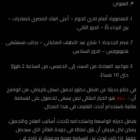
العنوان:
المنصورة: أمام نادي الحوار – أعلى البنك المصري للصادرات –
برج الرجاء (أ) – الدور الثاني.
مصر الجديدة: 1 شارع عبد اللطيف المكباتي – بجانب مستشفى
هليوبوليس – الدور السادس.
مواعيد العيادة: من السبت إلى الخميس، من الساعة 2 ظهرًا
حتى 10 مساءً.
في ختام حديثنا عن افضل دكتور تجميل اسنان بالرياض، من الواضح
أن
د. عمار
هو الخيار المثالي لمن يسعى للحصول على ابتسامة
مثالية باستخدام أحدث التقنيات في هذا المجال.
بفضل خبرته الواسعة واستخدامه لأحدث أساليب العلاج والتجميل،
يمكن لكل مريض أن يثق تمامًا في جودة النتائج التي سيحصل
عليها. إذا كنت تبحث عن ابتسامة صحية وجميلة، لا تتردد في