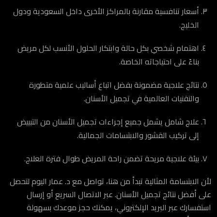
أسعار تنافسية مقارنة بالمراكز الأخرى داخل السعودية ودول
الخليج.
اهتمام شخصي بكل حالة وابتكار الحلول الأنسب لكل مريض
بناءً على احتياجاته الخاصة.
نتائج علاجية مضمونة بفضل اتباع أساليب علمية متطورة
والتقنيات العالمية في تجميل الأسنان.
علاج شامل يشمل جميع إجراءات تجميل الأسنان من التبييض
إلى تركيب القشور والابتسامات الجمالية.
بيئة علاجية مريحة تضمن راحة المريض طوال فترة العلاج.
لأن الابتسامة المثالية تبدأ من هنا، تواصل مع د. عمار اليوم لتحصل
على أفضل نتائج تجميل الأسنان. عبر الاتصال السريع أو إرسال
استفسارك عبر البريد الإلكتروني، يمكنك حجز موعدك بسهولة