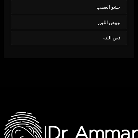
حشو العصب
تبييض الليزر
قص اللثة