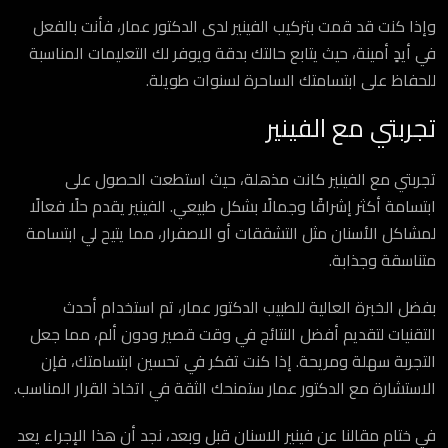
وإذا كنت قد قمت بتركيب الفينير لدى الدكتور عمار، فأنت بالفعل
في أيدٍ أمينة، حيث يتابع حالتك بدقة ويوفر لك التعليمات المناسبة
للحفاظ على ابتسامتك الساحرة لسنوات طويلة.
تجربتي مع الفينير
تجربتي مع الفينير كانت مذهلة، حيث استطعت الحصول على
ابتسامة أكثر إشراقًا وجمالًا بشكل طبيعي. الفينير يقدم حلًا فعالًا
لمشاكل الأسنان مثل التشققات أو الاصفرار، مما يتيح لي ابتسامة
متناسقة وجذابة.
بفضل الخبرة العالية للطبيب الدكتور عمار، تم استخدام أحدث
التقنيات لتقديم أفضل النتائج في وقت قصير ودون ألم، مما جعل
التجربة سهلة ومريحة. إذا كنت تفكر في تحسين ابتسامتك، فإن
الاستشارة مع الدكتور عمار ستمنحك الثقة في اتخاذ القرار المناسب.
في ختام مقالنا عن فينير الاسنان قبل وبعد، نجد أن هذا الإجراء يعد