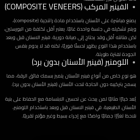
الفينير المركب (COMPOSITE VENEERS)
يصنع مباشرة على الأسنان باستخدام مادة راتنجية (composite)،
ويتم تشكيله في جلسة واحدة غالبًا. يعتبر أقل تكلفة من البورسلين،
لكن متانته أقل وقد يحتاج إلى صيانة دورية. فينير الاسنان قبل وبعد
باستخدام هذا النوع يظهر تحسنًا فوريًا، لكنه قد لا يدوم بنفس
الجودة لفترة طويلة.
اللومنير (فينير الأسنان بدون برد)
هو نوع خاص من أنواع فينير الأسنان يتميز بسمك فائق الرقة، مما
يسمح بتركيبه دون الحاجة لنحت الأسنان (فينير الأسنان بدون برد).
يُعد خيارًا مثاليًا لمن يبحث عن تحسين الابتسامة مع الحفاظ على بنية
الأسنان الطبيعية. في فينير الاسنان قبل وبعد باستخدام اللومنير،
نلاحظ تغيّرًا جماليًا واضحًا مع إجراء بسيط وغير مؤلم تقريبًا.