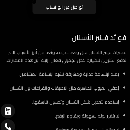
تواصل عبر الواتساب
فوائد فينير الأسنان
مميزات فينير الاسنان قبل وبعد عديدة، وتُعد من أبرز الأسباب التي
تدفع الكثيرين لاختياره كحل تجميلي فعال. إليك أبرز هذه المميزات:
يمنح ابتسامة جذابة ومشرقة تشبه ابتسامة المشاهير.
يُخفي العيوب الظاهرة مثل التصبغات والفراغات بين الأسنان.
يُستخدم لتعديل شكل الأسنان وتحسين تناسقها.
لا يتغير لونه بسهولة ويقاوم البقع.
لا يحتاج إلى عمليات جراحية معقدة.