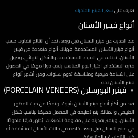
تعرف على
سعر الفينير المتحرك
أنواع فينير الأسنان
عند الحديث عن فينير الاسنان قبل وبعد، نجد أن النتائج تتفاوت حسب
أنواع فينير الأسنان المستخدمة. فهناك أنواع متعددة من فينير
الأسنان، تختلف في المواد المستخدمة، والشكل النهائي، وطول
فترة الاستخدام. اختيار النوع المناسب يلعب دورًا مهمًا في الحصول
على ابتسامة طبيعية ومتناسقة تدوم لسنوات. ومن أشهر أنواع
فينير الأسنان نجد:
فينير البورسلين (PORCELAIN VENEERS)
يُعد من أكثر أنواع فينير الأسنان شيوعًا وتميزًا من حيث المظهر
الطبيعي والمتانة. يتم تصنيعه في المعمل خصيصًا ليناسب شكل
الأسنان، ويتميز بقدرته على مقاومة التصبغات. يُظهر فرقًا ملحوظًا
في فينير الاسنان قبل وبعد، خاصة في حالات الأسنان المتشققة أو
ذات الألوان غير المتناسقة.