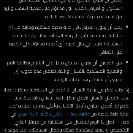
السكري أو أمراض القلب التي قد تؤثر على عملية الشفاء وتزيد
من احتمالية حدوث مضاعفات بعد الزراعة.
يجب أن يكون المريض في حالة صحية مستقرة وخالية من أي
تداخلات صحية قد تؤثر على سير العملية ونتائجها، لذلك يجب
استشارة الطبيب في حال وجود أي أدوية قد تؤثر على القدرة
على التعافي.
من الضروري أن يكون المريض قادرًا على الالتزام بنظافة الفم
والعناية المستمرة بالأسنان واللثة، لضمان عدم حدوث أي
عدوى أو مشاكل بعد عملية الزراعة.
إذا كنت تفكر في زراعة الأسنان، لا تتردد في الاستعانة بمركز د. عمار
لطب وتجميل الأسنان افضل مركز زراعة الاسنان بالقاهرة، حيث
نقدم لك أفضل الحلول بأحدث التقنيات وأعلى معايير الجودة تحت
رعاية طبية خاصة من
دكتور عمار
–
افضل دكتور زراعة اسنان
في
مصر – اتصل بنا اليوم للحصول على استشارة من فريقنا الطبي
المتخصص واستعد لاستعادة صحتك وجمال ابتسامتك، احجز موعدك