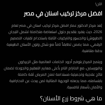
الآن!
افضل مركز تركيب اسنان في مصر
يُعد مركز الدكتور عمار افضل مركز تركيب اسنان في مصر لعام
2026، حيث ينفرد بتقديم حلول استعاضة متكاملة تشمل التيجان
(الطربوش) والجسور والتركيبات الثابتة باستخدام تقنيات التصميم
الرقمي، مما يضمن تطابقاً تاماً مع شكل ولون الأسنان الطبيعية
بدقة متناهية.
ويتميز المركز بتوفير أجود الخامات العالمية مثل الزيركون
والبورسلين، مع الالتزام التام بأعلى معايير التعقيم والجودة؛ لضمان
نتائج علاجية وتجميلية مستدامة تمنح المريض ثقة كاملة
بابتسامته، مما يجعله الوجهة المثالية لمن يبحث عن الاحترافية
والأمان بأسعار تنافسية.
ما هي شروط زرع الأسنان؟