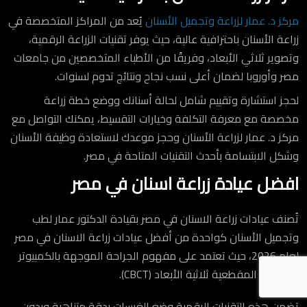
مركز د. عمار لزراعة وتجميل الأسنان
يُعد من المراكز المتخصصة في
زراعة الأسنان باحترافية عالية، حيث يوفر تقنيات الزراعة الرقمية،
وتصوير ثلاثي الأبعاد، وفريقًا من الأطباء المتخصصين من جامعات
مصر وأوروبا لضمان أعلى نسب نجاح ونتائج تدوم لسنوات.
لحجز استشارة وتقييم شامل لحالة أسنانك ووضع خطة زراعة
مخصصة مع معرفة التكلفة وخيارات التقسيط، يمكنك التواصل مع
مركز د. عمار لزراعة الأسنان وحجز موعدك لاستعادة وظيفة الأسنان
وشكل الابتسامة بأحدث التقنيات المتاحة في مصر.
افضل عيادة زراعة اسنان في مصر
تُصنف عيادات زراعة الاسنان في مصر بقيادة الدكتور عمار لطب
وتجميل الأسنان كواحدة من أفضل عيادات زراعة الاسنان في مصر
لعام 2026، حيث تعتمد على مفهوم الجراحة الموجهة بالكمبيوتر
والأشعة المقطعية ثلاثية الأبعاد (CBCT).
تضمن هذه التقنيات الرقمية وضع الغرسات بدقة متناهية وبدون