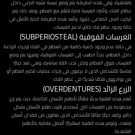
بالقاهرة، وفي هذه الطريقة يتم وضع غرسة تشبه البرغي داخل
عظام الفك، وتُترك الغرسة فترة لتلتئم مع العظم، وبعد ذلك يتم
تركيب السن الصناعي عليها، وتُعد هذه الطريقة الخيار الأمثل في
حالة وجود عظم فك كافٍ لدعم الغرسات.
الغرسات الفوقية (SUBPERIOSTEAL)
في حالة عدم وجود كمية كافية من العظم في الفك لإجراء الزراعة
داخل العظام، يلجأ الطبيب إلى الغرسات الفوقية، وفيها يتم وضع
الغرسات فوق العظام ولكن تحت اللثة مباشرة، وهي تعد خيارًا
مناسبًا للأشخاص الذين لا يرغبون في إجراء عمليات لتكبير العظم أو
من يواجهون نقصًا شديدًا في عظم الفك.
الزرع الزائد (OVERDENTURES)
تُعتبر هذه التقنية بديلًا فعّالًا لأطقم الأسنان الكاملة، حيث يتم زرع
مجموعة من الغرسات التي تُستخدم لتثبيت طقم الأسنان بشكل
دائم، ويُعد خيارًا مثاليًا للأشخاص الذين يعانون من فقدان أسنان
متعدد، وتوفر هذه التقنية استقرارًا أفضل مقارنة بالأطقم
التقليدية.